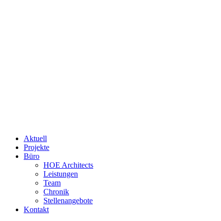
Aktuell
Projekte
Büro
HOE Architects
Leistungen
Team
Chronik
Stellenangebote
Kontakt
MENU
Aktuell
Projekte
Büro
HOE Architects
Leistungen
Team
Chronik
Stellenangebote
Kontakt